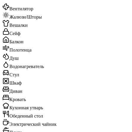
Вентилятор
Жалюзи/Шторы
Вешалки
Сейф
Балкон
Полотенца
Душ
Водонагреватель
Стул
Шкаф
Диван
Кровать
Кухонная утварь
Обеденный стол
Электрический чайник