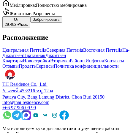
Меблировка
:
Полностью меблирована
Животные
:
Разрешены
От
Забронировать
29.482 ₽
/мес
Расположение
Центральная Паттайя
Северная Паттайя
Восточная Паттайя
На-
Джомтьен
Пратамнак
Джомтьен
Квартиры
Новостройки
Вторичка
Районы
Инфогид
Контакты
Отзывы
Продать
Сервисы
Политика конфиденциальности
TH Residence Co., Ltd.
१, เลขที่ 453/216 หมู่ 12 ต
Pattaya City, Bang Lamung District, Chon Buri 20150
info@thai-residence.com
+66 97 906 09 99
Мы используем куки для аналитики и улучшения работы