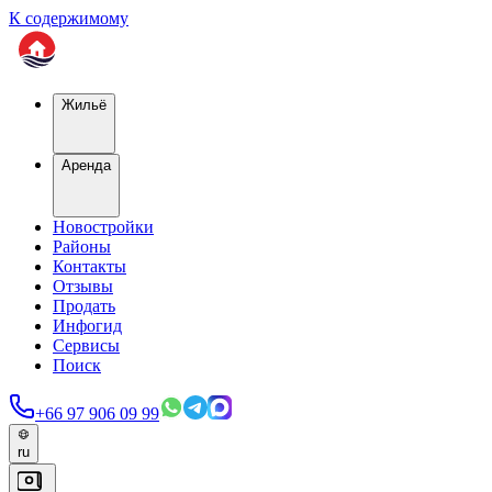
К содержимому
Жильё
Аренда
Новостройки
Районы
Контакты
Отзывы
Продать
Инфогид
Сервисы
Поиск
+66 97 906 09 99
ru