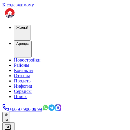
К содержимому
Жильё
Аренда
Новостройки
Районы
Контакты
Отзывы
Продать
Инфогид
Сервисы
Поиск
+66 97 906 09 99
ru