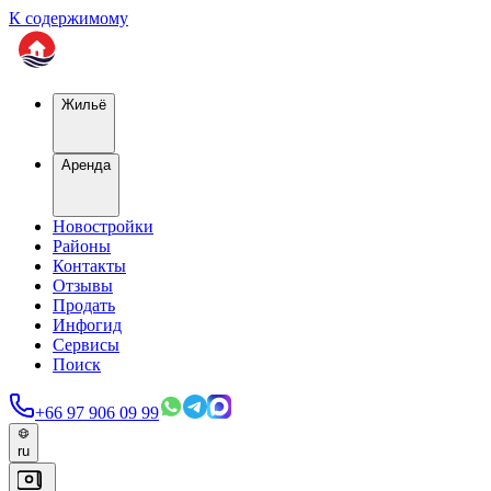
К содержимому
Жильё
Аренда
Новостройки
Районы
Контакты
Отзывы
Продать
Инфогид
Сервисы
Поиск
+66 97 906 09 99
ru