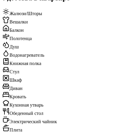
Жалюзи/Шторы
Вешалки
Балкон
Полотенца
Душ
Водонагреватель
Книжная полка
Стул
Шкаф
Диван
Кровать
Кухонная утварь
Обеденный стол
Электрический чайник
Плита