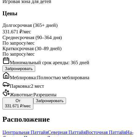
Игровая зона для детей
Цены
Долгосрочная (365+ дней)
331.671 ₽
/мес
Среднесрочная (90–364 дня)
По запросу
/мес
Краткосрочная (30–89 дней)
По запросу
/мес
Минимальный срок аренды: 365 дней
Забронировать
Меблировка
:
Полностью меблирована
Парковка
:
2 мест
Животные
:
Разрешены
От
Забронировать
331.671 ₽
/мес
Расположение
Центральная Паттайя
Северная Паттайя
Восточная Паттайя
На-