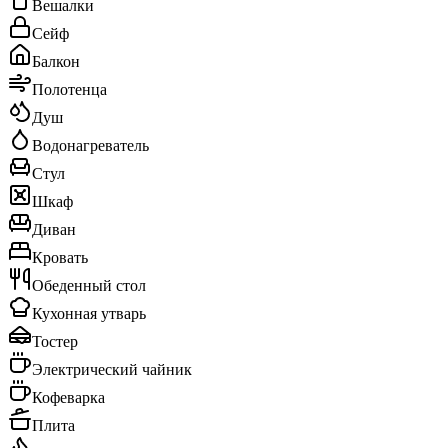
Вешалки
Сейф
Балкон
Полотенца
Душ
Водонагреватель
Стул
Шкаф
Диван
Кровать
Обеденный стол
Кухонная утварь
Тостер
Электрический чайник
Кофеварка
Плита