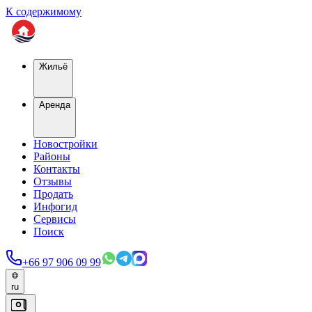
К содержимому
Жильё
Аренда
Новостройки
Районы
Контакты
Отзывы
Продать
Инфогид
Сервисы
Поиск
+66 97 906 09 99
ru