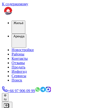
К содержимому
Жильё
Аренда
Новостройки
Районы
Контакты
Отзывы
Продать
Инфогид
Сервисы
Поиск
+66 97 906 09 99
ru