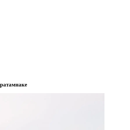
 Пратамнаке