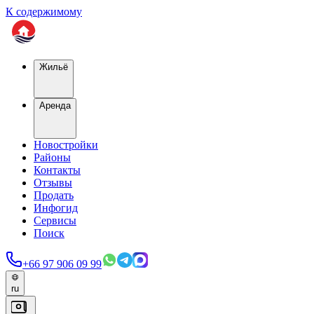
К содержимому
Жильё
Аренда
Новостройки
Районы
Контакты
Отзывы
Продать
Инфогид
Сервисы
Поиск
+66 97 906 09 99
ru