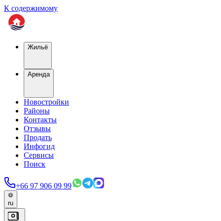
К содержимому
Жильё
Аренда
Новостройки
Районы
Контакты
Отзывы
Продать
Инфогид
Сервисы
Поиск
+66 97 906 09 99
ru