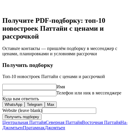
Получите PDF-подборку: топ-10
новостроек Паттайи с ценами и
рассрочкой
Оставьте контакты — пришлём подборку в мессенджер с
ценами, планировками и условиями рассрочки
Получить подборку
Топ-10 новостроек Паттайи с ценами и рассрочкой
Имя
Телефон или ник в мессенджере
Куда вам ответить
WhatsApp
Telegram
Max
Website (leave blank)
Получить подборку
Центральная Паттайя
Северная Паттайя
Восточная Паттайя
На-
Джомтьен
Пратамнак
Джомтьен